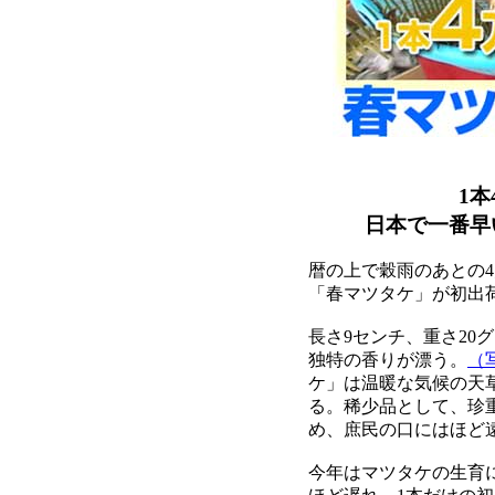
1
日本で一番早
暦の上で穀雨のあとの4
「春マツタケ」が初出
長さ9センチ、重さ20
独特の香りが漂う。
（
ケ」は温暖な気候の天
る。稀少品として、珍
め、庶民の口にはほど
今年はマツタケの生育